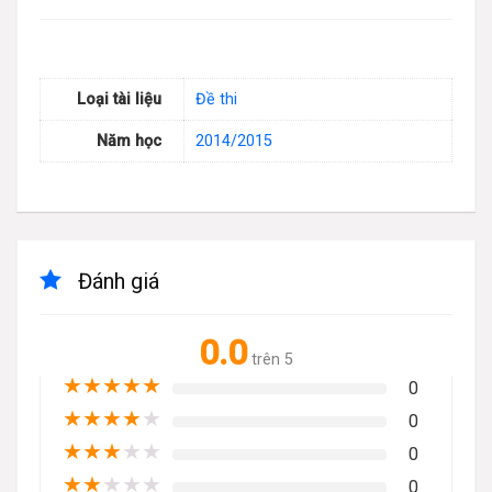
Loại tài liệu
Đề thi
Năm học
2014/2015
Đánh giá
0.0
trên 5
★
★
★
★
★
0
★
★
★
★
★
0
★
★
★
★
★
0
★
★
★
★
★
0