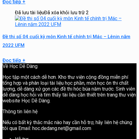
Đọc tiếp
+
Đã lưu tài liệu
Đã xóa khỏi lưu trữ
2
Đề thi số 04 cuối kỳ môn Kinh tế chính trị Mác – Lênin năm
2022 UFM
Đọc tiếp
+
Về Học Dễ Dàng
Học tập một cách dễ hơn. Kho thư viện cộng đồng miễn phí
tổng hợp và phân loại tài liệu học phần, môn học ôn thi chất
lượng, dễ dàng xử gọn các đề thi hóc búa năm trước. Sinh viên
dễ dàng học hỏi và tìm thấy tài liệu cần thiết trên trang thư viện
website Học Dễ Dàng.
Thông tin liên hệ
Nếu có bất kỳ thắc mắc nào hay cần hỗ trợ, hãy liên hệ chúng
tôi qua Email: hoc.dedang.net@gmail.com