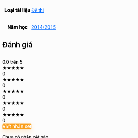
Loại tài liệu
Đề thi
Năm học
2014/2015
Đánh giá
0.0
trên 5
★
★
★
★
★
0
★
★
★
★
★
0
★
★
★
★
★
0
★
★
★
★
★
0
★
★
★
★
★
0
Viết nhận xét
Chưa có nhận xét nào.