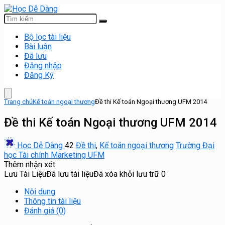
Bộ lọc tài liệu
Bài luận
Đã lưu
Đăng nhập
Đăng Ký
Trang chủ
Kế toán ngoại thương
Đề thi Kế toán Ngoại thương UFM 2014
Đề thi Kế toán Ngoại thương UFM 2014
Học Dễ Dàng
42
Đề thi
,
Kế toán ngoại thương
Trường Đại
học Tài chính Marketing UFM
Thêm nhận xét
Lưu Tài Liệu
Đã lưu tài liệu
Đã xóa khỏi lưu trữ
0
Nội dung
Thông tin tài liệu
Đánh giá (0)