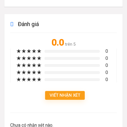
Đánh giá
0.0
trên 5
★
★
★
★
★
0
★
★
★
★
★
0
★
★
★
★
★
0
★
★
★
★
★
0
★
★
★
★
★
0
VIẾT NHẬN XÉT
Chưa có nhận xét nào.