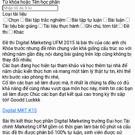
Từ khóa hoặc Tên học phần
Loại tài liệu
Chọn
Bài tập trắc nghiệm
Bài tập tự luận
Bài luận
Tài liệu bài giảng
Tài liệu thực hành
Ghi chú, tóm tắt
Đề
thi
Khác
Đề thi Digital Marketing UFM 2015 là bài thi của các anh chị
Khóa trước nhưng đề nhìn chung vẫn khá giống cấu trúc so với
những năm gần đây, nội dung bài giảng trên lớp cũng không bị
thay đổi nhiều.
Các bạn đang học hiện tại tham khảo và học thêm tại nhà để
nắm chắc kiến thức hơn và mang một tâm lý thật tự tin, khí thế
khi bước vào phòng thi nhé,
Cố lên các bạn sẽ làm được mà, ít nhất là chúng ta đều có đủ
khả năng để cùng nhau vượt qua môn học này, mình tin các bạn
sẽ làm được Chúc các bạn đạt kết quả cao trong kỳ thi sắp
tới! Goodd Luckkk
Digital MKT K15
Bài thi kết thúc học phần Digital Marketing trường Đại học Tài
chính Marketing UFM gồm có thời gian làm bài 60 phút và cấu
trúc đề thi được phân bổ 100% tự luận, sinh viên được sử