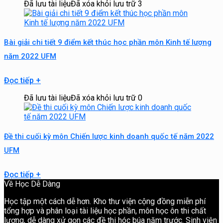
Đã lưu tài liệu
Đã xóa khỏi lưu trữ
3
Bài giải chi tiết 9 điểm kết thúc học phần môn Kinh tế lượng
năm 2022 UFM
Đọc tiếp
+
Đã lưu tài liệu
Đã xóa khỏi lưu trữ
0
Đề thi cuối kỳ môn Chiến lược kinh doanh quốc tế năm 2022
UFM
Đọc tiếp
+
Về Học Dễ Dàng
Học tập một cách dễ hơn. Kho thư viện cộng đồng miễn phí
tổng hợp và phân loại tài liệu học phần, môn học ôn thi chất
lượng, dễ dàng xử gọn các đề thi hóc búa năm trước. Sinh viên