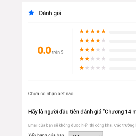
Đánh giá
★
★
★
★
★
★
★
★
★
★
0.0
★
★
★
★
★
trên 5
★
★
★
★
★
★
★
★
★
★
Chưa có nhận xét nào.
Hãy là người đầu tiên đánh giá “Chương 14
Email của bạn sẽ không được hiển thị công khai.
Các trường
Xếp hạng của bạn