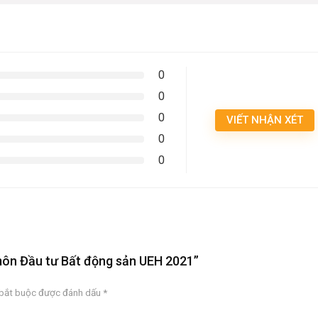
0
0
0
VIẾT NHẬN XÉT
0
0
 môn Đầu tư Bất động sản UEH 2021”
 bắt buộc được đánh dấu
*