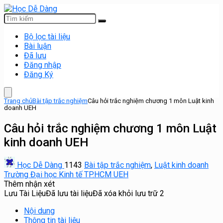
Bộ lọc tài liệu
Bài luận
Đã lưu
Đăng nhập
Đăng Ký
Trang chủ
Bài tập trắc nghiệm
Câu hỏi trắc nghiệm chương 1 môn Luật kinh
doanh UEH
Câu hỏi trắc nghiệm chương 1 môn Luật
kinh doanh UEH
Học Dễ Dàng
1143
Bài tập trắc nghiệm
,
Luật kinh doanh
Trường Đại học Kinh tế TP.HCM UEH
Thêm nhận xét
Lưu Tài Liệu
Đã lưu tài liệu
Đã xóa khỏi lưu trữ
2
Nội dung
Thông tin tài liệu