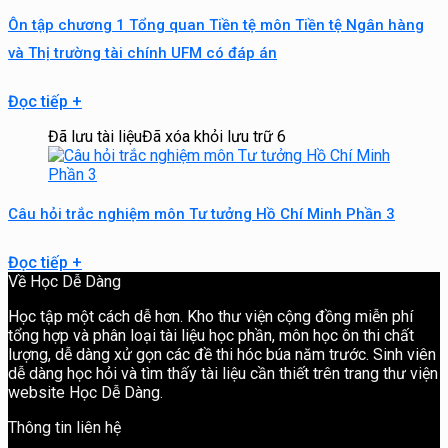
Ôn tập chương 1 Tổng quan Tiền tệ môn Tiền tệ Ngân hàng
và Thị trường tài chính UFM có đáp án
Đọc tiếp
+
Đã lưu tài liệu
Đã xóa khỏi lưu trữ
6
Câu hỏi trắc nghiệm môn Tư tưởng Hồ Chí Minh Phần 3
Đọc tiếp
+
Về Học Dễ Dàng
Học tập một cách dễ hơn. Kho thư viện cộng đồng miễn phí
tổng hợp và phân loại tài liệu học phần, môn học ôn thi chất
lượng, dễ dàng xử gọn các đề thi hóc búa năm trước. Sinh viên
dễ dàng học hỏi và tìm thấy tài liệu cần thiết trên trang thư viện
website Học Dễ Dàng.
Thông tin liên hệ