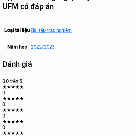
UFM có đáp án
Loại tài liệu
Bài tập trắc nghiệm
Năm học
2022/2023
Đánh giá
0.0
trên 5
★
★
★
★
★
0
★
★
★
★
★
0
★
★
★
★
★
0
★
★
★
★
★
0
★
★
★
★
★