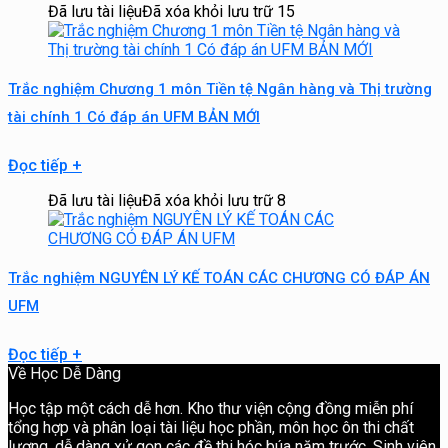
Đã lưu tài liệu
Đã xóa khỏi lưu trữ
15
Trắc nghiệm Chương 1 môn Tiền tệ Ngân hàng và Thị trường
tài chính 1 Có đáp án UFM BẢN MỚI
Đọc tiếp
+
Đã lưu tài liệu
Đã xóa khỏi lưu trữ
8
Trắc nghiệm NGUYÊN LÝ KẾ TOÁN CÁC CHƯƠNG CÓ ĐÁP ÁN
UFM
Đọc tiếp
+
Về Học Dễ Dàng
Học tập một cách dễ hơn. Kho thư viện cộng đồng miễn phí
tổng hợp và phân loại tài liệu học phần, môn học ôn thi chất
lượng, dễ dàng xử gọn các đề thi hóc búa năm trước. Sinh viên