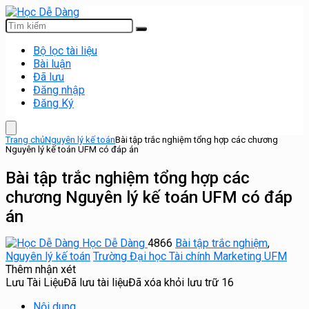
Bộ lọc tài liệu
Bài luận
Đã lưu
Đăng nhập
Đăng Ký
Trang chủ
Nguyên lý kế toán
Bài tập trắc nghiệm tổng hợp các chương
Nguyên lý kế toán UFM có đáp án
Bài tập trắc nghiệm tổng hợp các
chương Nguyên lý kế toán UFM có đáp
án
Học Dễ Dàng
4866
Bài tập trắc nghiệm
,
Nguyên lý kế toán
Trường Đại học Tài chính Marketing UFM
Thêm nhận xét
Lưu Tài Liệu
Đã lưu tài liệu
Đã xóa khỏi lưu trữ
16
Nội dung