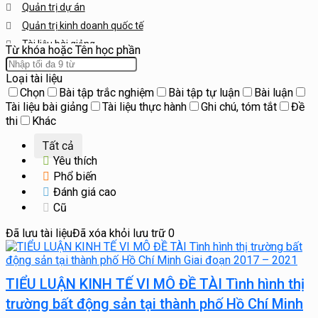
Quản trị dự án
Quản trị kinh doanh quốc tế
Tài liệu bài giảng
Từ khóa hoặc Tên học phần
Tiểu luận
Loại tài liệu
Tất cả các môn
Chọn
Bài tập trắc nghiệm
Bài tập tự luận
Bài luận
Tài liệu bài giảng
Tài liệu thực hành
Ghi chú, tóm tắt
Đề
thi
Khác
Tất cả
Yêu thích
Phổ biến
Đánh giá cao
Cũ
Đã lưu tài liệu
Đã xóa khỏi lưu trữ
0
TIỂU LUẬN KINH TẾ VI MÔ ĐỀ TÀI Tình hình thị
trường bất động sản tại thành phố Hồ Chí Minh