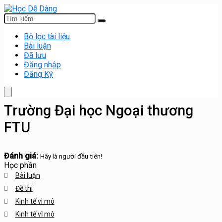
Bộ lọc tài liệu
Bài luận
Đã lưu
Đăng nhập
Đăng Ký
Trường Đại học Ngoại thương
FTU
Đánh giá:
Hãy là người đầu tiên!
Học phần
Bài luận
Đề thi
Kinh tế vi mô
Kinh tế vĩ mô