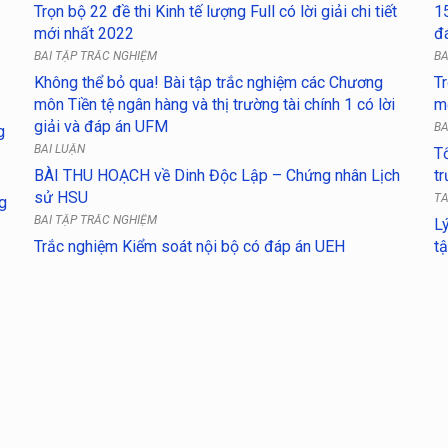
Trọn bộ 22 đề thi Kinh tế lượng Full có lời giải chi tiết
15
mới nhất 2022
đ
BÀI TẬP TRẮC NGHIỆM
BÀ
Không thể bỏ qua! Bài tập trắc nghiệm các Chương
Tr
môn Tiền tệ ngân hàng và thị trường tài chính 1 có lời
m
giải và đáp án UFM
BÀ
g
BÀI LUẬN
Tổ
BÀI THU HOẠCH về Dinh Độc Lập – Chứng nhân Lịch
t
sử HSU
TÀ
g
BÀI TẬP TRẮC NGHIỆM
L
Trắc nghiệm Kiểm soát nội bộ có đáp án UEH
tậ