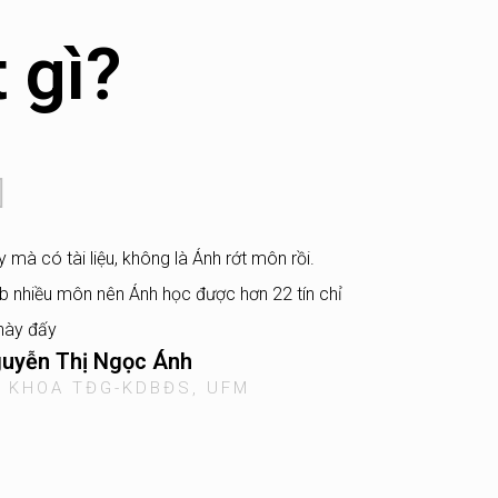
 gì?
 mà có tài liệu, không là Ánh rớt môn rồi.
 nhiều môn nên Ánh học được hơn 22 tín chỉ
này đấy
uyễn Thị Ngọc Ánh
 KHOA TĐG-KDBĐS, UFM