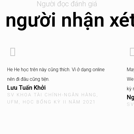
Người đọc đánh giá
 người nhận xét
He He học trên này cũng thích. Vì ở dạng online
May
nên đi đâu cũng tiện.
Web
Lưu Tuấn Khởi
kỳ 
SV KHOA TÀI CHÍNH-NGÂN HÀNG,
Ng
UFM, HỌC BỔNG KỲ II NĂM 2021
SV