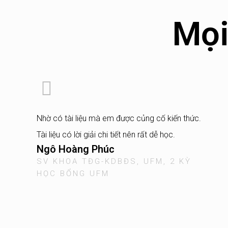
Mọi
Nhờ có tài liệu mà em được củng cố kiến thức.
Tài liệu có lời giải chi tiết nên rất dễ học.
Ngô Hoàng Phúc
SV KHOA TĐG-KDBĐS, UFM, 2 KỲ
HỌC BỔNG UFM