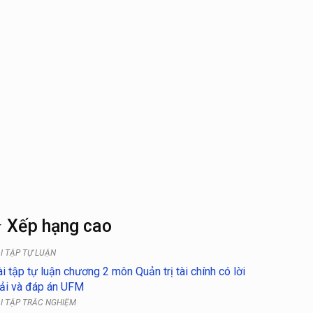
 Xếp hạng cao
I TẬP TỰ LUẬN
i tập tự luận chương 2 môn Quản trị tài chính có lời
iải và đáp án UFM
I TẬP TRẮC NGHIỆM