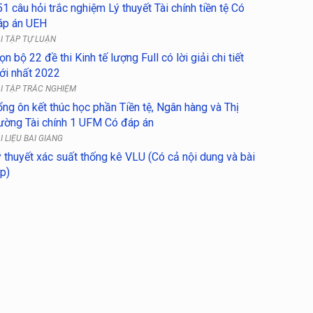
1 câu hỏi trắc nghiệm Lý thuyết Tài chính tiền tệ Có
áp án UEH
I TẬP TỰ LUẬN
ọn bộ 22 đề thi Kinh tế lượng Full có lời giải chi tiết
ới nhất 2022
I TẬP TRẮC NGHIỆM
ng ôn kết thúc học phần Tiền tệ, Ngân hàng và Thị
rường Tài chính 1 UFM Có đáp án
I LIỆU BÀI GIẢNG
ý thuyết xác suất thống kê VLU (Có cả nội dung và bài
p)