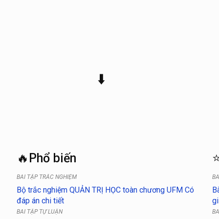
⬇️
🔥Phổ biến
⭐
BÀI TẬP TRẮC NGHIỆM
BÀ
Bộ trắc nghiệm QUẢN TRỊ HỌC toàn chương UFM Có
Bà
đáp án chi tiết
g
BÀI TẬP TỰ LUẬN
BÀ